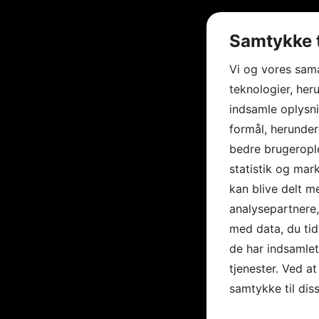
Samtykke t
Vi og vores sam
teknologier, heru
indsamle oplysni
formål, herunder
bedre brugerople
statistik og mar
kan blive delt 
analysepartnere
med data, du tid
de har indsamle
tjenester. Ved at
samtykke til dis