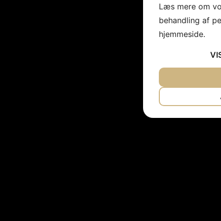
Læs mere om vor
behandling af p
hjemmeside.
VI
JA
NEJ
NØDVENDIG
JA
NEJ
MARKETING