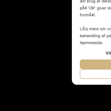
din brug af deres
pÃ¥ 'OK' giver d
formÃ¥l.
LÃ¦s mere om vo
behandling af p
hjemmeside.
VI
JA
NEJ
NÃ¸DVENDIG
JA
NEJ
MARKETING