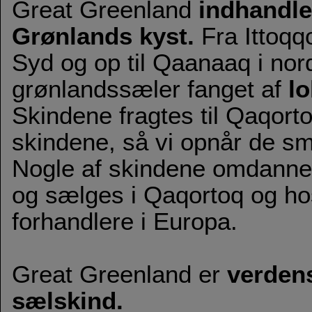
Great Greenland
indhandle
Grønlands kyst.
Fra Ittoqqo
Syd og op til Qaanaaq i nord
grønlandssæler fanget af
lo
Skindene fragtes til Qaqorto
skindene, så vi opnår de s
Nogle af skindene omdannes t
og sælges i Qaqortoq og h
forhandlere i Europa.
Great Greenland er
verdens
sælskind.