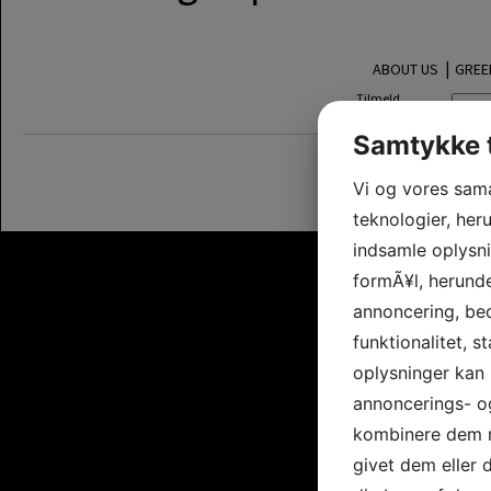
|
ABOUT US
GREE
Tilmeld
nyhedsbrev:
Samtykke t
Vi og vores sam
teknologier, heru
indsamle oplysni
formÃ¥l, herunde
annoncering, be
funktionalitet, s
oplysninger kan 
annoncerings- o
kombinere dem m
givet dem eller