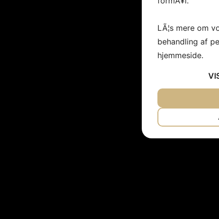
formÃ¥l.
LÃ¦s mere om vo
behandling af p
hjemmeside.
VI
JA
NEJ
NÃ¸DVENDIG
JA
NEJ
MARKETING