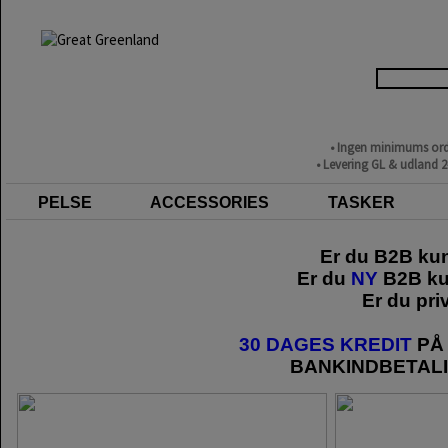
• Ingen minimums ord
• Levering GL & udland 
PELSE
ACCESSORIES
TASKER
Er du B2B ku
Er du
NY
B2B ku
Er du pri
30 DAGES KREDIT
PÅ 
BANKINDBETAL