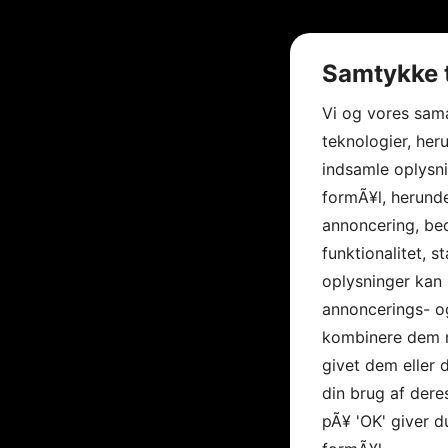
Samtykke t
Vi og vores sam
teknologier, heru
indsamle oplysni
formÃ¥l, herunde
annoncering, be
funktionalitet, s
oplysninger kan 
annoncerings- o
kombinere dem m
givet dem eller
din brug af deres
pÃ¥ 'OK' giver d