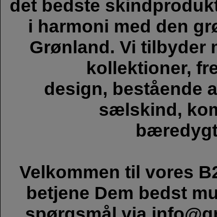
det bedste skindprodukt
i harmoni med den grø
Grønland. Vi tilbyder
kollektioner, fr
design, bestående a
sælskind, ko
bæredygti
Velkommen til vores B2
betjene Dem bedst mul
spørgsmål via
info@gr