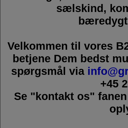
sælskind, ko
bæredygti
Velkommen til vores B2
betjene Dem bedst mul
spørgsmål via
info@gr
+45 2
Se "kontakt os" fanen
opl