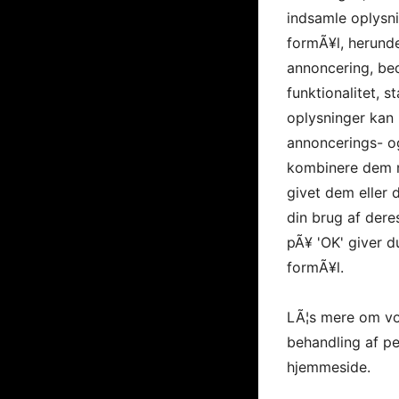
indsamle oplysni
formÃ¥l, herunde
annoncering, be
funktionalitet, s
oplysninger kan 
annoncerings- o
kombinere dem m
givet dem eller
din brug af deres
pÃ¥ 'OK' giver d
formÃ¥l.
LÃ¦s mere om vo
behandling af p
hjemmeside.