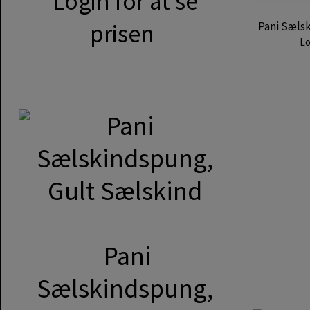
Login for at se
prisen
Pani Sæls
Lo
Pani
Sælskindspung,