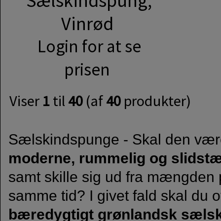
Sælskindspung,
Vinrød
Login for at se
prisen
Viser
1
til
40
(af
40
produkter)
Sælskindspunge - Skal den vær
moderne, rummelig og slidst
samt skille sig ud fra mængden
samme tid? I givet fald skal du
bæredygtigt grønlandsk sælsk