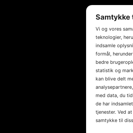
Samtykke t
Vi og vores sam
teknologier, heru
indsamle oplysni
formål, herunder
bedre brugerople
statistik og mar
kan blive delt 
analysepartnere
med data, du tid
de har indsamle
tjenester. Ved at
samtykke til dis