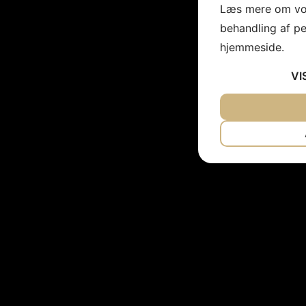
Læs mere om vor
behandling af p
hjemmeside.
VI
JA
NEJ
NØDVENDIG
JA
NEJ
MARKETING