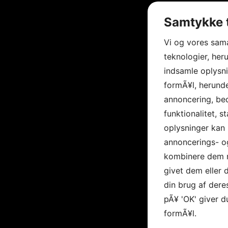
Samtykke t
Vi og vores sam
teknologier, heru
indsamle oplysni
formÃ¥l, herunde
annoncering, be
funktionalitet, s
oplysninger kan 
annoncerings- o
kombinere dem m
givet dem eller
din brug af deres
pÃ¥ 'OK' giver d
formÃ¥l.