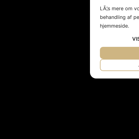
LÃ¦s mere om vo
behandling af p
hjemmeside.
VI
JA
NEJ
NÃ¸DVENDIG
JA
NEJ
MARKETING