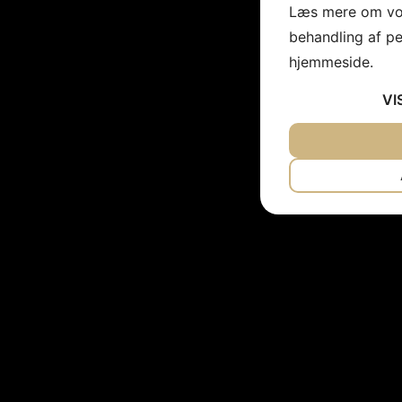
Læs mere om vor
behandling af p
hjemmeside.
VI
JA
NEJ
NØDVENDIG
JA
NEJ
MARKETING