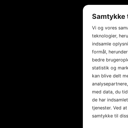
Samtykke t
Vi og vores sam
teknologier, heru
indsamle oplysni
formål, herunder
bedre brugerople
statistik og mar
kan blive delt 
analysepartnere
med data, du tid
de har indsamle
tjenester. Ved at
samtykke til dis