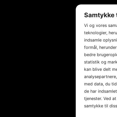
Samtykke t
Vi og vores sam
teknologier, heru
indsamle oplysni
formål, herunder
bedre brugerople
statistik og mar
kan blive delt 
analysepartnere
med data, du tid
de har indsamle
tjenester. Ved at
samtykke til dis