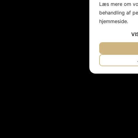
Læs mere om vor
behandling af p
hjemmeside.
VI
JA
NEJ
NØDVENDIG
JA
NEJ
MARKETING