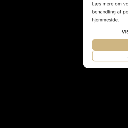
Læs mere om vor
behandling af p
hjemmeside.
VI
JA
NEJ
NØDVENDIG
JA
NEJ
MARKETING