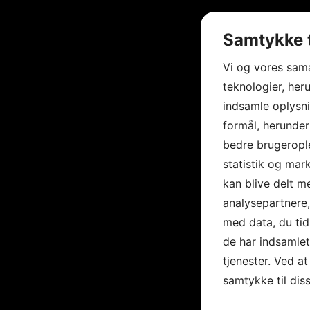
Samtykke t
Vi og vores sam
teknologier, heru
indsamle oplysni
formål, herunder
bedre brugerople
statistik og mar
kan blive delt 
analysepartnere
med data, du tid
de har indsamle
tjenester. Ved at
samtykke til dis